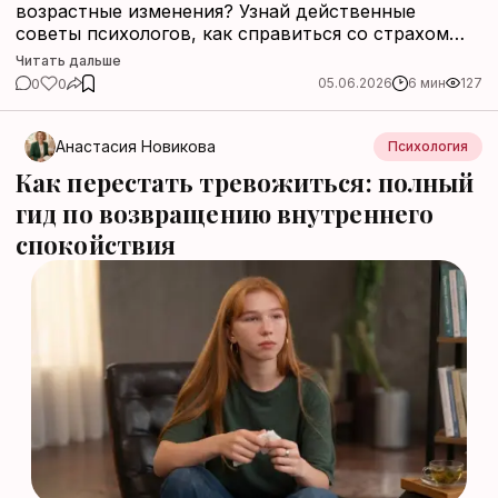
возрастные изменения? Узнай действенные
советы психологов, как справиться со страхом
старения, сохранить здоровье и начать новую
Читать дальше
жизнь после 40 и 50 лет.
0
0
05.06.2026
6 мин
127
Анастасия Новикова
Психология
Как перестать тревожиться: полный
гид по возвращению внутреннего
спокойствия