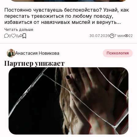
Постоянно чувствуешь беспокойство? Узнай, как
перестать тревожиться по любому поводу,
избавиться от навязчивых мыслей и вернуть
спокойствие в свою жизнь. Пошаговое
Читать дальше
руководство, дыхательные практики и
0
0
30.07.2026
7 мин
22
экспертные советы.
Анастасия Новикова
Психология
Партнер унижает