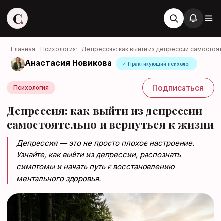
C
Главная
·
Психология
·
Депрессия: как выйти из депрессии самостоя
Анастасия Новикова
✓ Практикующий психолог
Стервоза
Подписаться
Психология
Войти в аккаунт
Депрессия: как выйти из депрессии
Медиа об отношениях, карьере и
жизни
самостоятельно и вернуться к жизни
Депрессия — это не просто плохое настроение.
Узнайте, как выйти из депрессии, распознать
симптомы и начать путь к восстановлению
Войти
ментального здоровья.
Войти через Яндекс ID