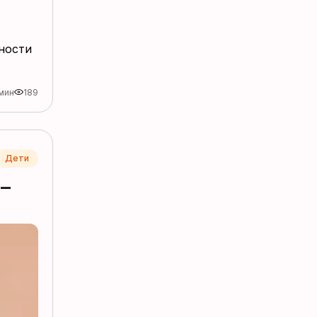
ности
мин
189
Дети
 –