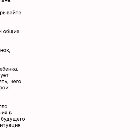
льне.
ырывайте
и общие
нок,
ебенка.
рует
ть, чего
Твои
пло
ния в
 будущего
ситуация