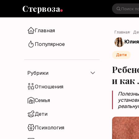
Стервоза
Главная
Главная
·
Де
Юлия
Стервоза
Популярное
Войти в аккаунт
Дети
Медиа об отношениях, карьере и
Ребен
жизни
Рубрики
и как
Отношения
Полезны
установ
Семья
Войти
реальну
Дети
Войти через Яндекс ID
Психология