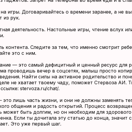
з гаджетов. Запрет на телефоны во время еды и в спа
на игры. Договаривайтесь о времени заранее, а не в
 из рук.
ная деятельность. Настольные игры, чтение вслух ил
и.
ь контента. Следите за тем, что именно смотрит ребе
йте это с ним.
ание — это самый дефицитный и ценный ресурс для р
ама проводишь вечер в соцсетях, малыш просто копи
ведения. Найти силы на активное родительство и поня
деле не хватает твоему чаду, поможет Стервоза АИ. 
 ссылке
: stervoza.ru/chat/.
 это лишь часть жизни, и они не должны заменять те
кого общения и радость открытий. Процесс возвраще
ь может быть долгим, но он необходим для здорового
енка. Если ты дочитала эту статью до конца, значит 
ает. Это уже первый шаг.