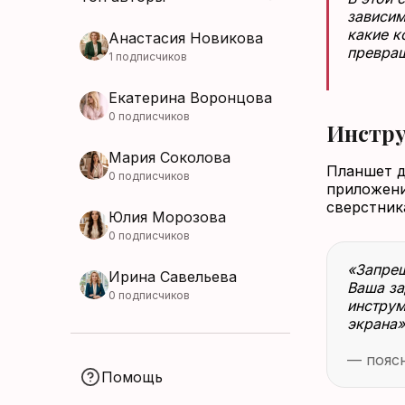
зависим
какие к
Анастасия Новикова
превращ
1 подписчиков
Екатерина Воронцова
0 подписчиков
Инстру
Мария Соколова
Планшет д
0 подписчиков
приложени
сверстник
Юлия Морозова
0 подписчиков
«Запрещ
Ирина Савельева
Ваша за
0 подписчиков
инструм
экрана»
— поясн
Помощь