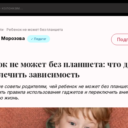
ти
·
Ребенок не может без планшета
 Морозова
Подп
✓ Педагог
ок не может без планшета: что 
 лечить зависимость
е советы родителям, чей ребенок не может без планшет
ить правила использования гаджетов и переключить вни
ю жизнь.