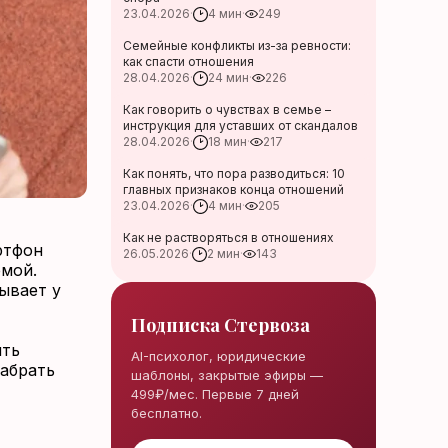
23.04.2026
·
4 мин
·
249
Семейные конфликты из-за ревности:
как спасти отношения
28.04.2026
·
24 мин
·
226
Как говорить о чувствах в семье –
инструкция для уставших от скандалов
28.04.2026
·
18 мин
·
217
Как понять, что пора разводиться: 10
главных признаков конца отношений
23.04.2026
·
4 мин
·
205
Как не растворяться в отношениях
ртфон
26.05.2026
·
2 мин
·
143
емой.
ывает у
Подписка Стервоза
ить
AI-психолог, юридические
забрать
шаблоны, закрытые эфиры —
499₽/мес. Первые 7 дней
бесплатно.