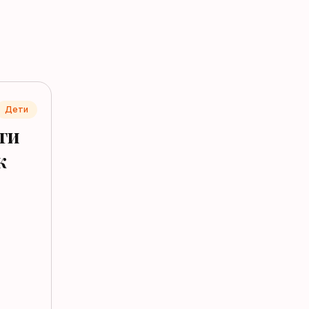
Дети
ги
к