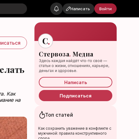
Написать
Войти
исаться
Стервоза
.
Медиа
Здесь каждая найдёт что-то своё —
статьи о жизни, отношениях, карьере,
делать
деньгах и здоровье.
Написать
а. Как
Подписаться
мание на
Топ статей
Как сохранить уважение в конфликте с
мужчиной: правила конструктивного
спора