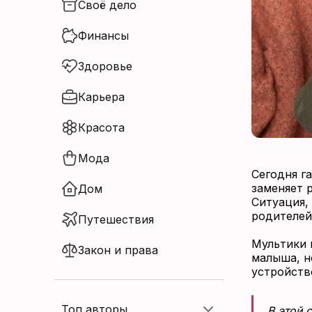
Своё дело
Нет аккаунта?
Финансы
Зарегистрироваться
Здоровье
Карьера
Красота
Мода
Сегодня г
заменяет р
Дом
Ситуация,
родителей
Путешествия
Мультики 
Закон и права
малыша, н
устройств
Топ авторы
В этой 