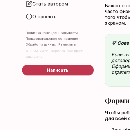
Стать автором
Важно пон
часто физ
О проекте
того чтоб
экраном.
Политика конфиденциальности
·
Пользовательское соглашение
·
💡 Сове
Обработка данных
·
Реквизиты
© 2003–2026 Стервоза. Все права
Если ты
защищены.
договор
Оформит
Написать
стратег
Форми
Чтобы реб
для всей 