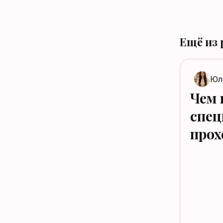
Ещё из 
Юл
Чем 
спец
прох