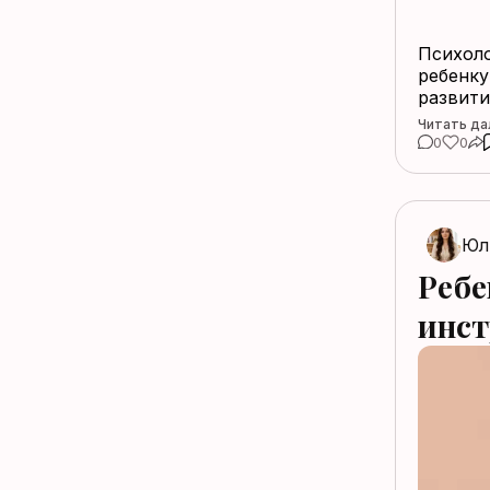
Психоло
ребенку
развити
Читать да
0
0
Юл
Ребе
инст