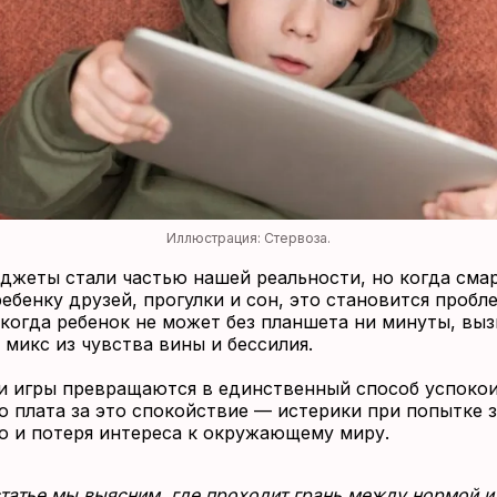
Иллюстрация: Стервоза.
аджеты стали частью нашей реальности, но когда сма
ебенку друзей, прогулки и сон, это становится пробл
 когда ребенок не может без планшета ни минуты, выз
 микс из чувства вины и бессилия.
и игры превращаются в единственный способ успоко
о плата за это спокойствие — истерики при попытке 
о и потеря интереса к окружающему миру.
статье мы выясним, где проходит грань между нормой и