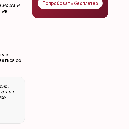
Попробовать бесплатно
 мозга и
 не
ть в
ваться со
сно.
ваться
нее