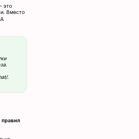
— это
и. Вместо
ед
тки
за.
at/.
 правил