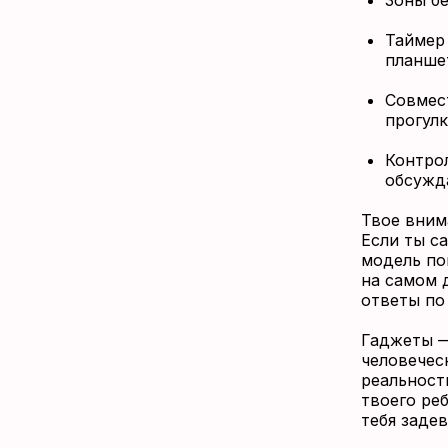
Зоны бе
Таймер 
планшет
Совмест
прогулк
Контрол
обсужда
Твое вним
Если ты с
модель по
на самом 
ответы по
Гаджеты —
человечес
реальност
твоего реб
тебя задев