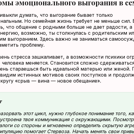
мы эмоционального выгорания в се
ивыкли думать, что выгорание бывает только
нальным. Но семейная жизнь требует не меньше сил. 
ь, что общение с родными больше не дает радости, а
энергию, возможно, ты столкнулась с родительским и
им выгоранием. Здесь важно не заниматься самоосуж
аметить проблему.
вень стресса зашкаливает, а возможности психики ог
 человека меняется. Становится сложно сдерживаться
чень стараешься быть идеальной матерью или женой.
 видим истинных мотивов своих поступков и продол
 кругу «срыв — вина — новое обещание».
т
азорвать этот цикл, нужно глубокое понимание того, ка
устроена твоя коммуникация с окружающими. Посмотр
алоги со стороны и мгновенно определить скрытую агр
ипуляцию помогает Стервоза. Начать менять свои прив