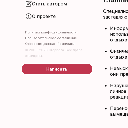
Стать автором
Специалис
О проекте
заставляю
Информ
Политика конфиденциальности
·
исполь
Пользовательское соглашение
·
отдыха
Обработка данных
·
Реквизиты
© 2003–2026 Стервоза. Все права
Физичес
защищены.
отдыха
Невыск
Написать
они пр
Наруше
личное
реакцие
Перенос
вымещае