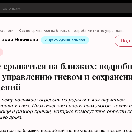
ихология
·
Как не срываться на близких: подробный гид по управлен…
тасия Новикова
Подп
✓ Практикующий психолог
е срываться на близких: подроб
о управлению гневом и сохранен
шений
очему возникает агрессия на родных и как научиться
ировать гнев. Практические советы психологов, техники
ощи и разбор причин, которые помогут тебе обрести с
нию дома.