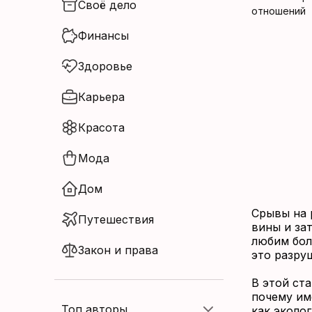
Своё дело
Нет аккаунта?
Финансы
Зарегистрироваться
Здоровье
Карьера
Красота
Мода
Дом
Срывы на 
Путешествия
вины и за
любим бол
Закон и права
это разру
В этой ст
почему им
Топ авторы
как эколо