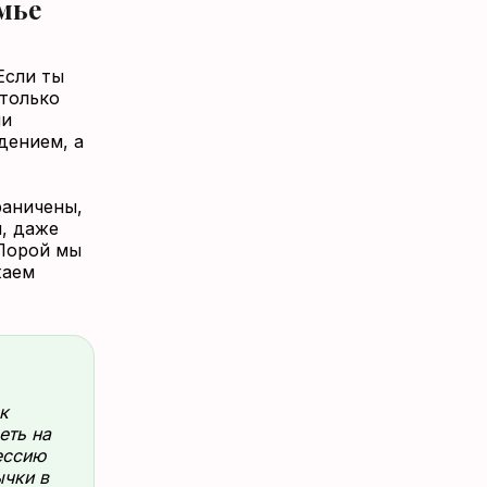
мье
Если ты
 только
ли
дением, а
раничены,
, даже
 Порой мы
жаем
к
еть на
ессию
ычки в