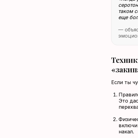
серотон
таком с
еще бол
— объяс
эмоцион
Техник
«закип
Если ты ч
Правило
Это да
перехва
Физиче
включи
накал.