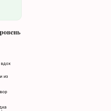
ровень
 вдох
и из
овор
дка