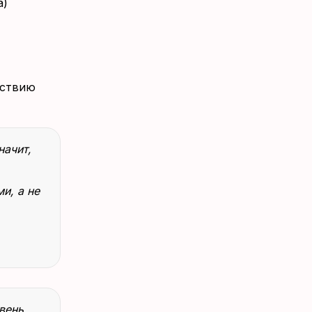
а)
йствию
начит,
и, а не
вень