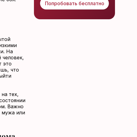
Попробовать бесплатно
ытой
лизкими
и. На
 человек,
т это
шь, что
выйти
на тех,
 состоянии
ом. Важно
е мужа или
дома