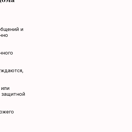
общений и
нно
нного
уждаются,
 или
й защитной
хожего