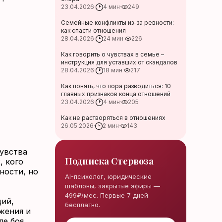
23.04.2026
·
4 мин
·
249
Семейные конфликты из-за ревности:
как спасти отношения
28.04.2026
·
24 мин
·
226
Как говорить о чувствах в семье –
инструкция для уставших от скандалов
28.04.2026
·
18 мин
·
217
Как понять, что пора разводиться: 10
главных признаков конца отношений
23.04.2026
·
4 мин
·
205
Как не растворяться в отношениях
26.05.2026
·
2 мин
·
143
чувства
Подписка Стервоза
, кого
ности, но
AI-психолог, юридические
шаблоны, закрытые эфиры —
499₽/мес. Первые 7 дней
ций,
бесплатно.
жения и
е боя.