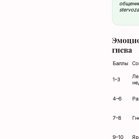
общении
stervoza
Эмоцио
гнева
Баллы
Со
Ле
1–3
не
4–6
Ра
7–8
Гн
9–10
Яр