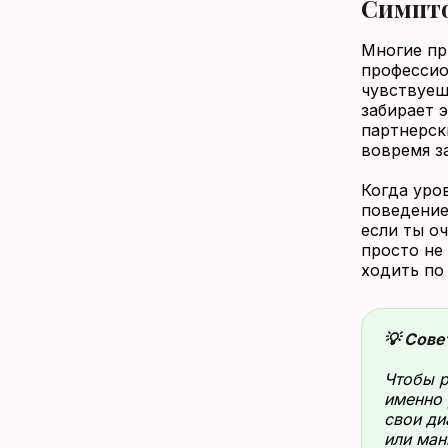
Симпто
Многие пр
профессио
чувствуеш
забирает 
партнерск
вовремя з
Когда уро
поведение
если ты о
просто не
ходить по
💡 Сове
Чтобы р
именно 
свои ди
или ман