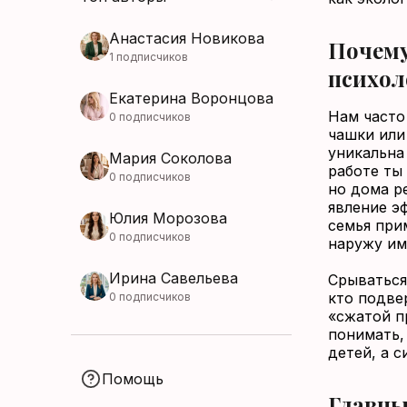
Анастасия Новикова
Почему
1 подписчиков
психол
Екатерина Воронцова
Нам часто
0 подписчиков
чашки или
уникальна
Мария Соколова
работе ты
0 подписчиков
но дома р
явление э
Юлия Морозова
семья при
0 подписчиков
наружу им
Ирина Савельева
Срываться
кто подве
0 подписчиков
«сжатой п
понимать,
детей, а 
Помощь
Главны