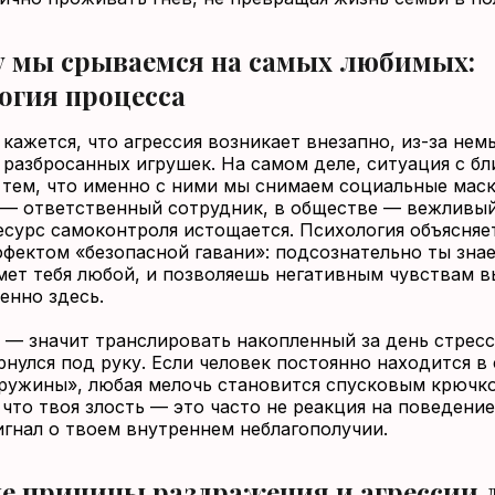
 мы срываемся на самых любимых:
огия процесса
 кажется, что агрессия возникает внезапно, из-за нем
 разбросанных игрушек. На самом деле, ситуация с б
 тем, что именно с ними мы снимаем социальные маск
 — ответственный сотрудник, в обществе — вежливый
есурс самоконтроля истощается. Психология объясняе
ффектом «безопасной гавани»: подсознательно ты знае
мет тебя любой, и позволяешь негативным чувствам 
енно здесь.
 — значит транслировать накопленный за день стресс 
рнулся под руку. Если человек постоянно находится в
ружины», любая мелочь становится спусковым крючк
 что твоя злость — это часто не реакция на поведени
сигнал о твоем внутреннем неблагополучии.
е причины раздражения и агрессии 