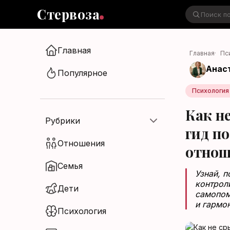
Стервоза
Главная
Главная
·
Пс
Анас
Стервоза
Популярное
Войти в аккаунт
Психология
Медиа об отношениях, карьере и
Как н
жизни
Рубрики
гид п
Отношения
отно
Семья
Узнай, п
Войти
контрол
Дети
самопом
Войти через Яндекс ID
и гармо
Психология