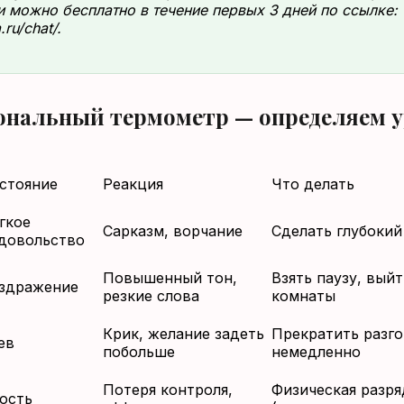
 можно бесплатно в течение первых 3 дней по ссылке:
.ru/chat/.
нальный термометр — определяем у
стояние
Реакция
Что делать
гкое
Сарказм, ворчание
Сделать глубокий
довольство
Повышенный тон,
Взять паузу, выйт
здражение
резкие слова
комнаты
Крик, желание задеть
Прекратить разг
ев
побольше
немедленно
Потеря контроля,
Физическая разря
ость