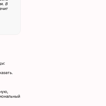
я. В
ачит
ды:
казать.
ную,
циональный