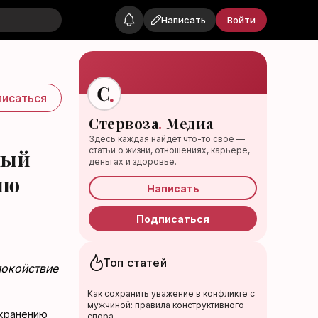
Написать
Войти
исаться
Стервоза
.
Медиа
Здесь каждая найдёт что-то своё —
статьи о жизни, отношениях, карьере,
ный
деньгах и здоровье.
ию
Написать
Подписаться
Топ статей
покойствие
Как сохранить уважение в конфликте с
мужчиной: правила конструктивного
спора