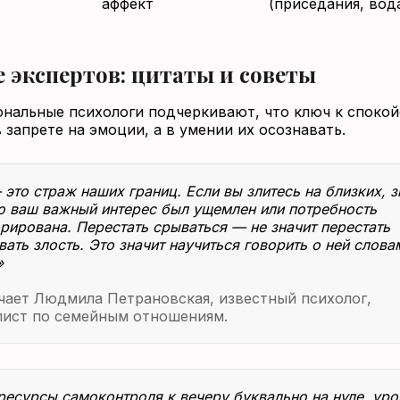
аффект
(приседания, вод
 экспертов: цитаты и советы
нальные психологи подчеркивают, что ключ к споко
 запрете на эмоции, а в умении их осознавать.
 это страж наших границ. Если вы злитесь на близких, з
о ваш важный интерес был ущемлен или потребность
рирована. Перестать срываться — не значит перестать
вать злость. Это значит научиться говорить о ней словам
»
чает Людмила Петрановская, известный психолог,
лист по семейным отношениям.
ресурсы самоконтроля к вечеру буквально на нуле, уро