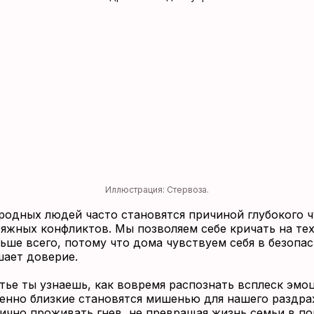
Иллюстрация: Стервоза.
родных людей часто становятся причиной глубокого 
тяжных конфликтов. Мы позволяем себе кричать на тех
ьше всего, потому что дома чувствуем себя в безопас
шает доверие.
атье ты узнаешь, как вовремя распознать всплеск эмо
енно близкие становятся мишенью для нашего раздра
гично проживать гнев, не превращая жизнь семьи в пол