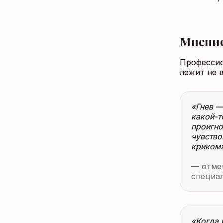
Мнение
Профессио
лежит не в
«Гнев —
какой-т
проигно
чувство
криком
— отме
специа
«Когда 