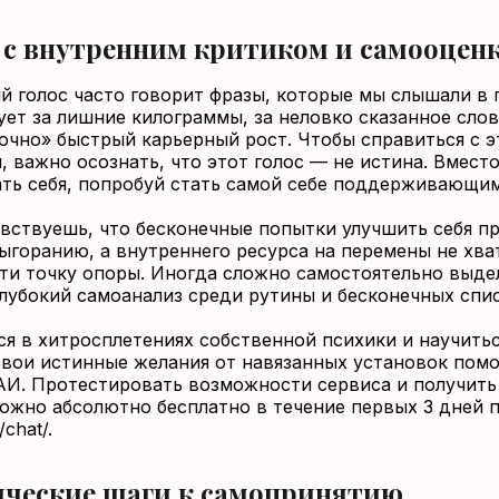
 с внутренним критиком и самооцен
й голос часто говорит фразы, которые мы слышали в
ует за лишние килограммы, за неловко сказанное слов
очно» быстрый карьерный рост. Чтобы справиться с 
, важно осознать, что этот голос — не истина. Вместо
ать себя, попробуй стать самой себе поддерживающим
увствуешь, что бесконечные попытки улучшить себя п
выгоранию, а внутреннего ресурса на перемены не хва
ти точку опоры. Иногда сложно самостоятельно выде
глубокий самоанализ среди рутины и бесконечных спис
ся в хитросплетениях собственной психики и научить
свои истинные желания от навязанных установок помо
АИ. Протестировать возможности сервиса и получить
ожно абсолютно бесплатно в течение первых 3 дней 
/chat/.
ческие шаги к самопринятию