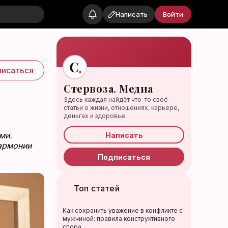
Написать
Войти
исаться
Стервоза
.
Медиа
Здесь каждая найдёт что-то своё —
статьи о жизни, отношениях, карьере,
деньгах и здоровье.
ми.
Написать
гармонии
Подписаться
Топ статей
Как сохранить уважение в конфликте с
мужчиной: правила конструктивного
спора