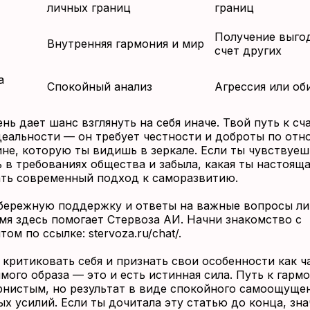
личных границ
границ
Получение выго
Внутренняя гармония и мир
счет других
а
Спокойный анализ
Агрессия или об
нь дает шанс взглянуть на себя иначе. Твой путь к сч
деальности — он требует честности и доброты по от
не, которую ты видишь в зеркале. Если ты чувствуеш
 в требованиях общества и забыла, какая ты настояща
ть современный подход к саморазвитию.
бережную поддержку и ответы на важные вопросы ли
мя здесь помогает Стервоза АИ. Начни знакомство с
том по ссылке:
stervoza.ru/chat/.
 критиковать себя и признать свои особенности как ч
мого образа — это и есть истинная сила. Путь к гарм
рнистым, но результат в виде спокойного самоощуще
ых усилий. Если ты дочитала эту статью до конца, зна