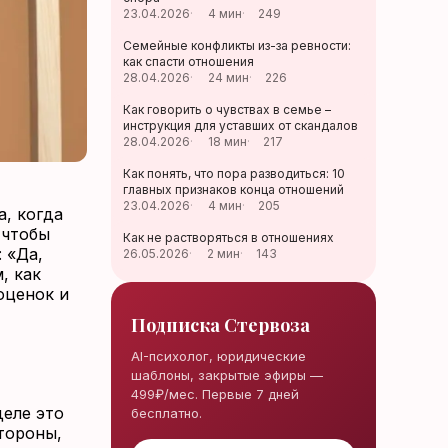
23.04.2026
·
4 мин
·
249
Семейные конфликты из-за ревности:
как спасти отношения
28.04.2026
·
24 мин
·
226
Как говорить о чувствах в семье –
инструкция для уставших от скандалов
28.04.2026
·
18 мин
·
217
Как понять, что пора разводиться: 10
главных признаков конца отношений
23.04.2026
·
4 мин
·
205
а, когда
 чтобы
Как не растворяться в отношениях
: «Да,
26.05.2026
·
2 мин
·
143
, как
оценок и
Подписка Стервоза
AI-психолог, юридические
шаблоны, закрытые эфиры —
499₽/мес. Первые 7 дней
деле это
бесплатно.
тороны,