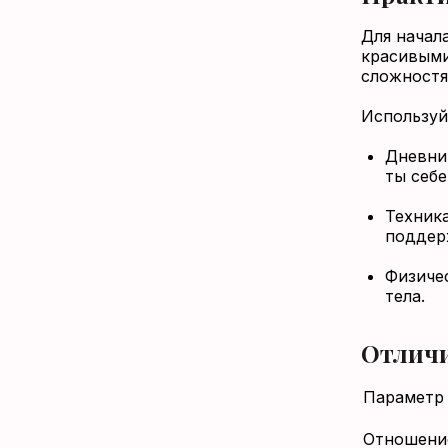
Для начала
красивыми
сложностя
Используй
Дневни
ты себе
Техника
поддер
Физичес
тела.
Отличи
Параметр
Отношени