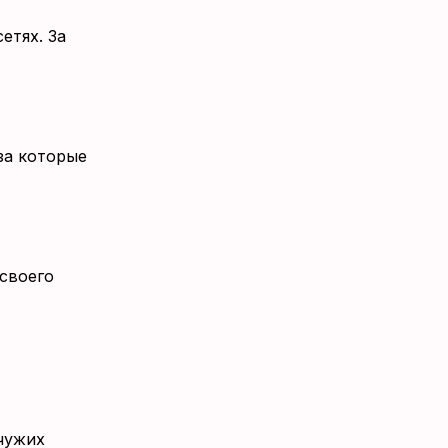
етях. За
за которые
 своего
чужих