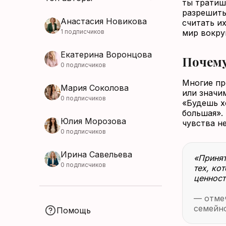
ты тратиш
разрешить
Анастасия Новикова
считать и
1 подписчиков
мир вокру
Екатерина Воронцова
Почему
0 подписчиков
Многие пр
Мария Соколова
или значи
0 подписчиков
«Будешь х
большая». 
Юлия Морозова
чувства н
0 подписчиков
Ирина Савельева
«Принят
0 подписчиков
тех, ко
ценност
— отмеч
семейн
Помощь