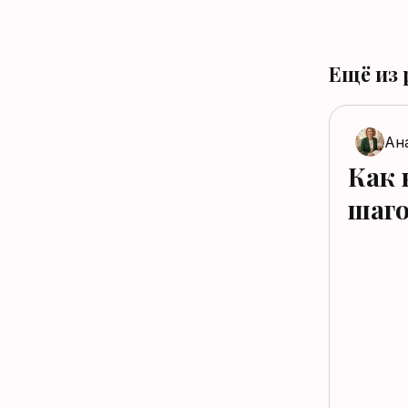
Ещё из
Ан
Как 
шаго