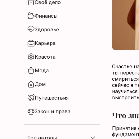
Своё дело
Нет аккаунта?
Финансы
Зарегистрироваться
Здоровье
Карьера
Красота
Счастье на
Мода
ты перест
смириться 
Дом
сейчас я т
научиться
выстроить
Путешествия
Закон и права
Что зн
Принятие 
фундамент
Топ авторы