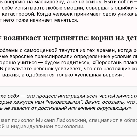
ь энергию на маскировку, а не на жизнь. Быть собой 
 себе испытывать любые эмоции, совершать ошибки 
х катастрофой. Когда человек принимает свою уникаль
г него тоже начинает меняться.
 возникает непринятие: корни из де
облемы с самооценкой тянутся из тех времен, когда 
мые взрослые транслировали определенные условия л
орошо учиться — будем гордиться», «Перестань плака
В результате ребенок усваивает, что его настоящие ж
е важны, а одобряется только «успешная версия».
ие себя — это процесс интеграции всех частей личност
торые кажутся нам "некрасивыми". Важно осознать, что
ь не зависит от достижений или мнения окружающих»
ает психолог Михаил Лабковский, специалист в обла
ой и индивидуальной психологии.