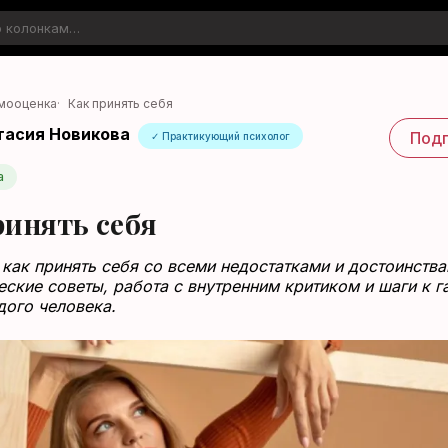
мооценка
·
Как принять себя
тасия Новикова
Подп
✓ Практикующий психолог
а
ринять себя
 как принять себя со всеми недостатками и достоинства
еские советы, работа с внутренним критиком и шаги к 
дого человека.