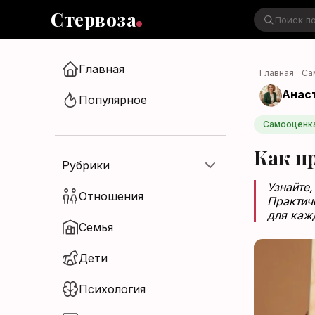
Стервоза
Главная
Главная
·
Са
Анас
Стервоза
Популярное
Войти в аккаунт
Самооценк
Медиа об отношениях, карьере и
Как п
жизни
Рубрики
Узнайте,
Отношения
Практич
для каж
Семья
Войти
Дети
Войти через Яндекс ID
Психология