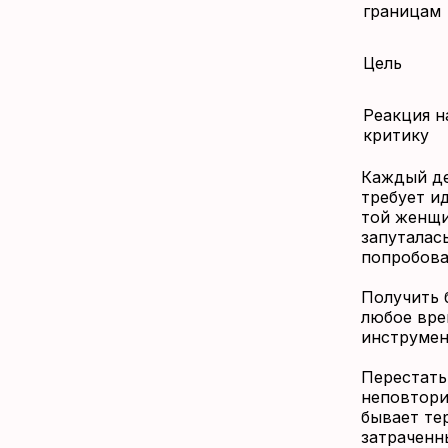
границам
Цель
Реакция н
критику
Каждый де
требует и
той женщи
запуталась
попробова
Получить 
любое вре
инструмен
Перестать
неповтори
бывает те
затраченн