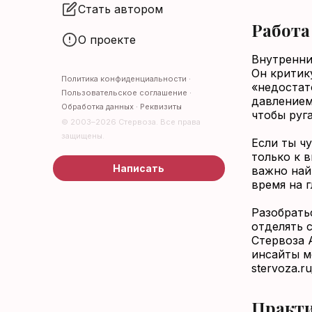
Стать автором
Работа
О проекте
Внутренни
Он критик
Политика конфиденциальности
·
«недостат
Пользовательское соглашение
·
давлением
Обработка данных
·
Реквизиты
чтобы руг
© 2003–2026 Стервоза. Все права
защищены.
Если ты ч
только к 
Написать
важно най
время на 
Разобрать
отделять 
Стервоза 
инсайты м
stervoza.ru
Практи