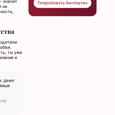
— значит
Попробовать бесплатно
и не
ность,
тства
родители
юбви.
ть, ты уже
елания и
и, даже
 ваша
сти