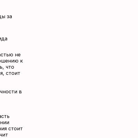
ды за
ида
астью не
ношению к
ь, что
я, стоит
чности в
асть
онии
ния стоит
чит