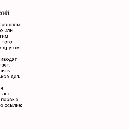
кой
 прошлом.
о или
этим
 того
 другом.
риводят
тает,
лить
ков дел.
ся
гает
 первые
по ссылке
: