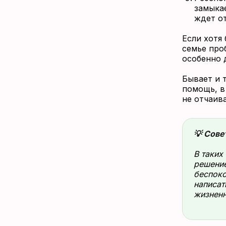
замыкае
ждет от
Если хотя
семье проб
особенно 
Бывает и т
помощь, в
не отчаив
💡 Сове
В таких
решение
беспоко
написат
жизнен