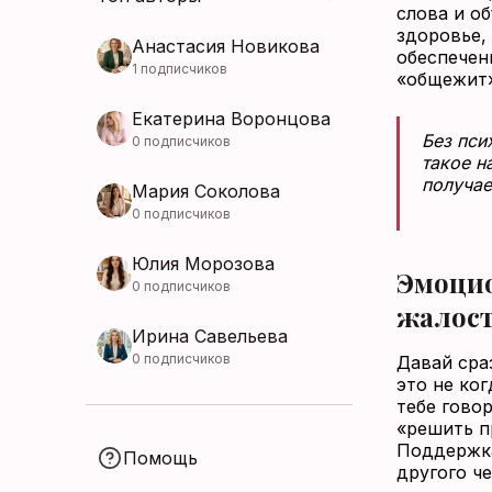
слова и о
здоровье, 
Анастасия Новикова
обеспечен
1 подписчиков
«общежит»
Екатерина Воронцова
Без пси
0 подписчиков
такое н
получае
Мария Соколова
0 подписчиков
Юлия Морозова
Эмоцио
0 подписчиков
жалост
Ирина Савельева
0 подписчиков
Давай сра
это не ког
тебе говор
«решить п
Поддержка
Помощь
другого ч