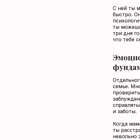
С ней ты 
быстро. О
психологи
ты можешь
три дня г
что тебе 
Эмоцио
фундам
Отдельног
семье. Мн
проверить
заблужден
справлятьс
и заботы.
Когда мам
ты расстр
невольно 