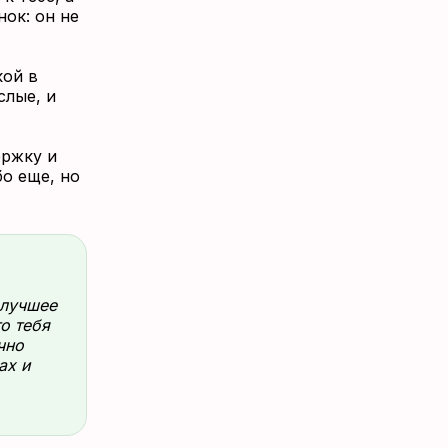
ок: он не
кой в
слые, и
ержку и
о еще, но
 лучшее
о тебя
чно
ах и