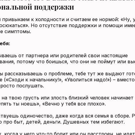
нальной поддержки
 привыкаем к холодности и считаем ее нормой: «Ну, у
юсюкаться». Но отсутствие поддержки и помощи име
е симптомы.
ебя:
ываешь от партнера или родителей свои настоящие
ания, потому что боишься, что они не поймут или в
ы рассказываешь о проблеме, тебе тут же выдают гот
 («Сходи к начальнику!», «Уволиться надо!») – вместо
просто послушать.
 на твою грусть или злость близкий человек начинает 
Опять ты ноешь», «Вечно у тебя все плохо».
твуешь одиночество, даже когда вся семья в сборе. 
о про быт, детей, деньги. Душевных тем избегают.
, когда у него что-то болит или он расстроен, не идет 