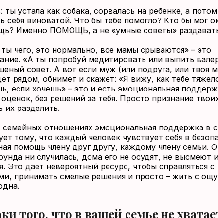
 ты устала как собака, сорвалась на ребенке, а потом
ь себя виноватой. Что бы тебе помогло? Кто бы мог о
щь? Именно ПОМОЩЬ, а не «умные советы» раздавать
 ты чего, это нормально, все мамы срываются» – это
ание. «А ты попробуй медитировать или выпить валер
шеный совет. А вот если муж (или подруга, или твоя м
ет рядом, обнимет и скажет: «Я вижу, как тебе тяжело
ь, если хочешь» – это и есть эмоциональная поддерж
 оценок, без решений за тебя. Просто признание твои
ь их разделить.
 семейных отношениях эмоциональная поддержка в 
ует тому, что каждый человек чувствует себя в безоп
ная помощь члену друг другу, каждому члену семьи. О
рунда ни случилась, дома его не осудят, не высмеют и
я. Это дает невероятный ресурс, чтобы справляться с
ми, принимать смелые решения и просто – жить с ощ
одна.
ки того, что в вашей семье не хватае