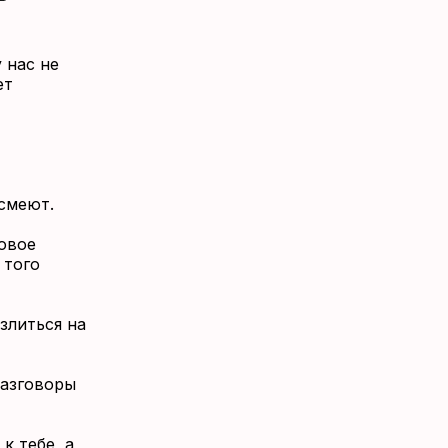
 нас не
ет
ысмеют.
овое
 того
злиться на
Разговоры
к тебе, а