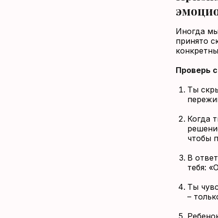
эмоцио
Иногда мы
принято с
конкретны
Проверь с
Ты скр
пережив
Когда т
решение
чтобы 
В ответ
тебя: «
Ты чувс
– тольк
Ребенок