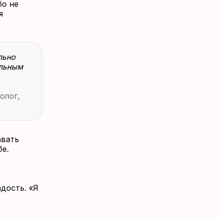
бо не
я
льно
ильным
олог,
авать
е.
адость. «Я