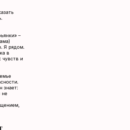
казать
.
ьянки» –
ама)
. Я рядом.
ка в
х чувств и
семье
асности.
н знает:
 не
ущением,
т