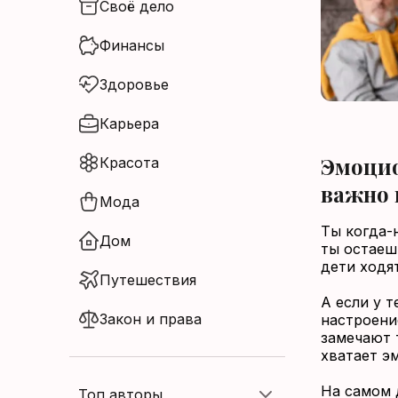
Своё дело
Нет аккаунта?
Финансы
Зарегистрироваться
Здоровье
Карьера
Эмоцио
Красота
важно 
Мода
Ты когда-
Дом
ты остаеш
дети ходят
Путешествия
А если у т
Закон и права
настроени
замечают 
хватает э
На самом 
Топ авторы