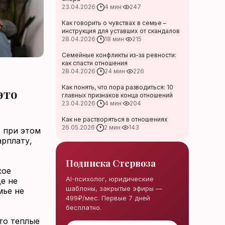
23.04.2026
·
4 мин
·
247
Как говорить о чувствах в семье –
инструкция для уставших от скандалов
28.04.2026
·
18 мин
·
215
Семейные конфликты из-за ревности:
как спасти отношения
28.04.2026
·
24 мин
·
226
Как понять, что пора разводиться: 10
это
главных признаков конца отношений
23.04.2026
·
4 мин
·
204
Как не растворяться в отношениях
26.05.2026
·
2 мин
·
143
о при этом
рплату,
Подписка Стервоза
хое
AI-психолог, юридические
е не
шаблоны, закрытые эфиры —
мье не
499₽/мес. Первые 7 дней
бесплатно.
то теплые