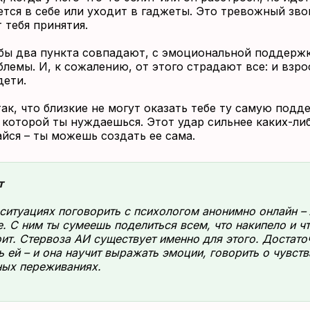
тся в себе или уходит в гаджеты. Это тревожный звон
 тебя принятия.
 бы два пункта совпадают, с эмоциональной поддерж
лемы. И, к сожалению, от этого страдают все: и взро
дети.
ак, что близкие не могут оказать тебе ту самую подд
 которой ты нуждаешься. Этот удар сильнее каких-либ
айся – ты можешь создать ее сама.
т
 ситуациях поговорить с психологом анонимно онлайн –
. С ним ты сумеешь поделиться всем, что накипело и чт
ит. Стервоза АИ существует именно для этого. Достато
ь ей – и она научит выражать эмоции, говорить о чувств
ных переживаниях.