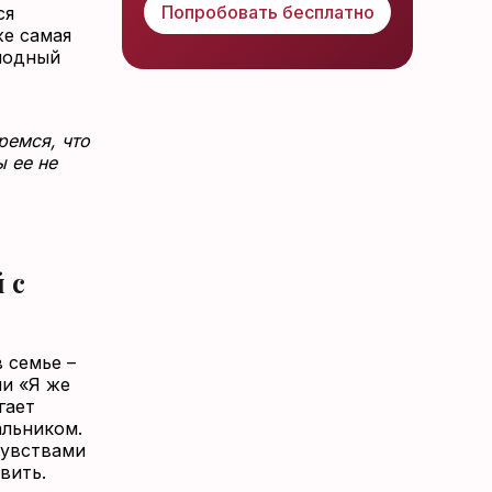
Попробовать бесплатно
ся
же самая
олодный
ремся, что
ы ее не
 с
 семье –
ли «Я же
гает
альником.
чувствами
вить.