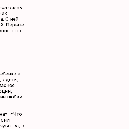
еха очень
ник
а. С ней
ой. Первые
ние того,
ебенка в
, одеть,
пасное
оции,
оин любви
на», «Что
 они
чувства, а