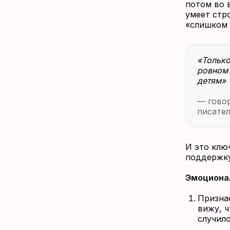
потом во 
умеет стр
«слишком
«Только
ровном 
детям»
— говор
писате
И это клю
поддержку
Эмоционал
Признае
вижу, ч
случило