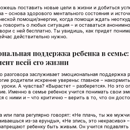
можешь поставить новые цели в жизни и добиться усп
на – основа здорового ментального состояния и источ
ческой помощи/энергии, когда помощи ждать неоткуд
 говорить о любых ситуация – и оставаться анонимн
овори с ней бесплатно. Ты увидишь, как придет понима
сейчас действительно нужно.
нальная поддержка ребенка в семье:
ент всей его жизни
о разговора заслуживает эмоциональная поддержка р
огие родители искренне уверены: главное – накормить
 уроки. А чувства? «Вырастет – разберется». Но это о
ие. Именно в семье ребенок учится понимать свои эм
я с ними и – что критично – верить в то, что он дост
а или папа регулярно говорят: «Не плачь, ты же мужчи
аиваешься из-за ерунды», «Не злись, это некрасиво» –
запрещают ребенку быть живым. Он учится подавлять 