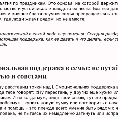
бъятия по праздникам. Это основа, на которой держит
счастье и устойчивость каждого ее члена. Без нее да
ная и внешне благополучная семья превращается в х
, где люди живут рядом, но не вместе.
хологической и какой-либо еще помощи. Сегодня разбе
астоящая поддержка, как ее давать и что делать, если т
шь.
нальная поддержка в семье: не путай
ью и советами
зу расставим точки над i. Эмоциональная поддержка в
да тебе говорят: «Ну перестань, у других еще хуже» и
ила». И не когда муж, видя твои слезы, тут же предла
роблему» – купить новую сумку или поговорить с нач
 и помощь – это прежде всего умение быть рядом с 
еловека, не пытаясь их немедленно заткнуть или испра