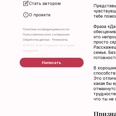
Стать автором
Представь:
чувствуеш
О проекте
тебе помо
Фраза «Да
Политика конфиденциальности
·
обесценив
Пользовательское соглашение
·
это непро
Обработка данных
·
Реквизиты
просто сяд
© 2003–2026 Стервоза. Все права
Расскажеш
защищены.
семье. Без
готовност
Написать
В хороших
способств
Это отлич
какая бы е
отмахнутс
трудностя
что ты не 
Призна