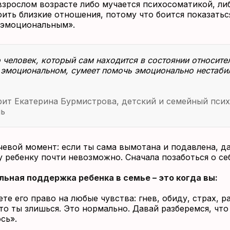
взрослом возрасте либо мучается психосоматикой, ли
оить близкие отношения, потому что боится показатьс
 эмоциональным».
 человек, который сам находится в состоянии относите
эмоциональном, сумеет помочь эмоционально нестаб
ит Екатерина Бурмистрова, детский и семейный псих
ль
чевой момент: если ты сама вымотана и подавлена, д
 ребенку почти невозможно. Сначала позаботься о себ
ьная поддержка ребенка в семье – это когда вы:
те его право на любые чувства: гнев, обиду, страх, р
то ты злишься. Это нормально. Давай разберемся, что
сь».