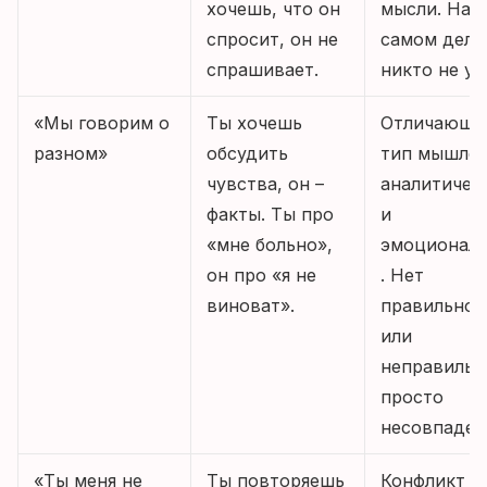
хочешь, что он
мысли. На
спросит, он не
самом деле
спрашивает.
никто не ум
«Мы говорим о
Ты хочешь
Отличающи
разном»
обсудить
тип мышлен
чувства, он –
аналитичес
факты. Ты про
и
«мне больно»,
эмоционал
он про «я не
. Нет
виноват».
правильног
или
неправильн
просто
несовпаден
«Ты меня не
Ты повторяешь
Конфликт н