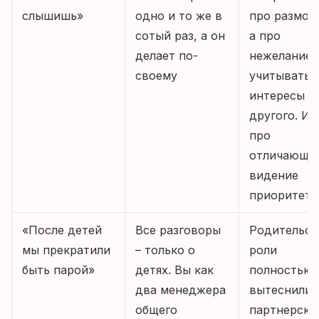
слышишь»
одно и то же в
про размол
сотый раз, а он
а про
делает по-
нежелание
своему
учитывать
интересы
другого. Ил
про
отличающе
видение
приоритето
«После детей
Все разговоры
Родительск
мы прекратили
– только о
роли
быть парой»
детях. Вы как
полностью
два менеджера
вытеснили
общего
партнерски