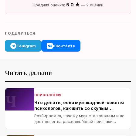
5.0 ★
Средняя оценка:
— 2 оценки
ПОДЕЛИТЬСЯ
Telegram
ВКонтакте
Читать дальше
Ч
ПСИХОЛОГИЯ
Что делать, если муж жадный: советы
психологов, как жить со скупым
мужчиной и можно ли его изменить
Разбираемся, почему муж стал жадным и не
дает денег на расходы. Узнай признаки
патологической скупости, как д…