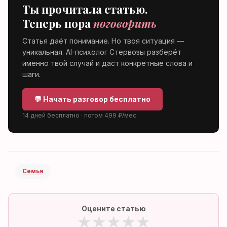
Ты прочитала статью.
Теперь пора
поговорить
Статья даёт понимание. Но твоя ситуация —
уникальная. AI-психолог Стервозы разберёт
именно твой случай и даст конкретные слова и
шаги.
💬 Начать разговор бесплатно
14 дней бесплатно · потом 499 ₽/мес
Семья
Оцените статью
★
★
★
★
★