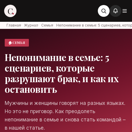
C
Главная
·
Журнал
·
Семья
·
Непонимание в семье: 5 сценариев, кот
🏠
СЕМЬЯ
Стервоза
Непонимание в семье: 5
Войти в аккаунт
сценариев, которые
Медиа об отношениях, карьере и
жизни
разрушают брак, и как их
остановить
Мужчины и женщины говорят на разных языках.
Войти
Но это не приговор. Как преодолеть
непонимание в семье и снова стать командой –
Войти через Яндекс ID
в нашей статье.