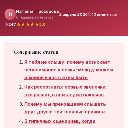
Наталья Прозорова
Н
2 апреля 2026
⏱
10 мин
читать
Специалист Стервоза.
Нет аккаунта?
★
★
★
★
★
👁
247
5.0
Зарегистрироваться
Содержание статьи
Я тебя не слышу: почему возникает
непонимание в семье между мужем
и женой и как с этим быть
Как распознать: первые звоночки,
что разлад в семье уже накрыло
Почему мы прекращаем слышать
друг друга: три главные причины
5 типичных сценариев, когда