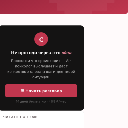
С
Не проходи через это
одна
Расскажи что происходит — AI-
психолог выслушает и даст
конкретные слова и шаги для твоей
ситуации.
💬 Начать разговор
14 дней бесплатно · 499 ₽/мес
ЧИТАТЬ ПО ТЕМЕ