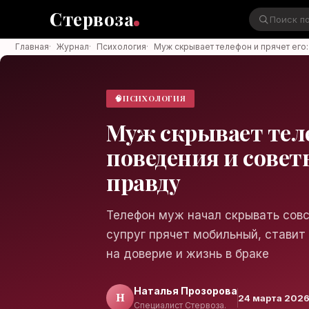
Стервоза
Главная
·
Журнал
·
Психология
·
Муж скрывает телефон и прячет его
Стервоза
🧠
ПСИХОЛОГИЯ
Муж скрывает тел
Войти в аккаунт
Медиа об отношениях, карьере и
поведения и совет
жизни
правду
Телефон муж начал скрывать сов
супруг прячет мобильный, ставит 
Войти
на доверие и жизнь в браке
Войти через Яндекс ID
Наталья Прозорова
Н
24 марта 202
Специалист Стервоза.