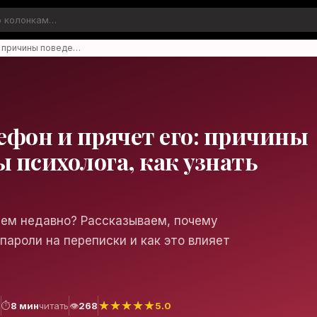
: причины поведе…
ефон и прячет его: причины
ы психолога, как узнать
сем недавно? Рассказываем, почему
пароли на переписки и как это влияет
★
★
★
★
★
6
⏱
8 мин
читать
👁
268
5.0