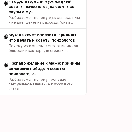
Что делать, если муж жадный:
🧠
советы психологов, как жить со
скупым му…
Разбираемся, почему муж стал жадным
и не дает денег на расходы. Узнай…
Муж не хочет близости: причины,
🧠
что делать и советы психологов
Почему муж отказывается от интимной
близости и как вернуть страсть в …
Пропало желание к мужу: причины
🧠
снижения либидо и советы
психолога, к…
Разбираемся, почему пропадает
сексуальное влечение к мужу и как
налад…