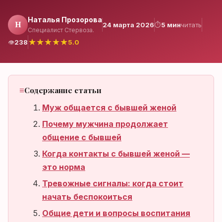
Наталья Прозорова
Н
24 марта 2026
⏱
5 мин
читать
Специалист Стервоза.
Нет аккаунта?
★
★
★
★
★
👁
238
5.0
Зарегистрироваться
Содержание статьи
Муж общается с бывшей женой
Почему мужчина продолжает
общение с бывшей
Когда контакты с бывшей женой —
это норма
Тревожные сигналы: когда стоит
начать беспокоиться
Общие дети и вопросы воспитания