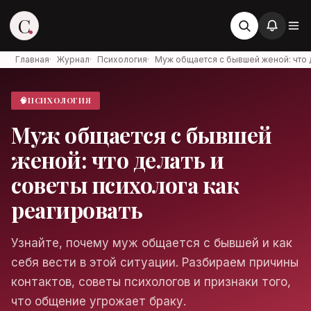
C
Главная
·
Журнал
·
Психология
·
Муж общается с бывшей женой: что 
🧠
ПСИХОЛОГИЯ
Стервоза
Муж общается с бывшей
Войти в аккаунт
женой: что делать и
Медиа об отношениях, карьере и
жизни
советы психолога как
реагировать
Узнайте, почему муж общается с бывшей и как
Войти
себя вести в этой ситуации. Разбираем причины
контактов, советы психологов и признаки того,
Войти через Яндекс ID
что общение угрожает браку.