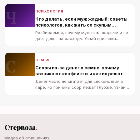
Ч
ПСИХОЛОГИЯ
Что делать, если муж жадный: советы
психологов, как жить со скупым
мужчиной и можно ли его изменить
Разбираемся, почему муж стал жадным и не
дает денег на расходы. Узнай признаки
патологической скупости, как д…
С
СЕМЬЯ
Ссоры из-за денег в семье: почему
возникают конфликты и как их решать
без развода
Денег часто не хватает для спокойствия в
паре, но причины ссор лежат глубже. Узнай,
как наладить финансовые о…
Стервоза
.
Медиа об отношениях,