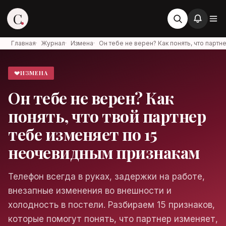
C
Главная
·
Журнал
·
Измена
·
Он тебе не верен? Как понять, что парт
💔
ИЗМЕНА
Стервоза
Он тебе не верен? Как
Войти в аккаунт
понять, что твой партнер
Медиа об отношениях, карьере и
жизни
тебе изменяет по 15
неочевидным признакам
Телефон всегда в руках, задержки на работе,
Войти
внезапные изменения во внешности и
холодность в постели. Разбираем 15 признаков,
Войти через Яндекс ID
которые помогут понять, что партнер изменяет,