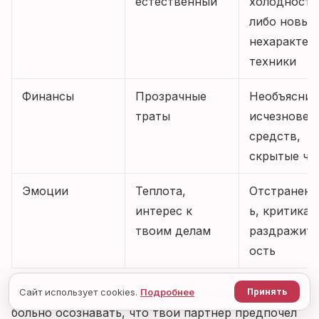
естественный
холодность
либо новые
нехарактер
техники
Финансы
Прозрачные
Необъясни
траты
исчезновен
средств,
скрытые че
Эмоции
Теплота,
Отстраненн
интерес к
ь, критика,
твоим делам
раздражите
ость
Измена – это всегда выбор. И как бы ни было
Сайт использует cookies.
Подробнее
Принять
больно осознавать, что твой партнер предпочел