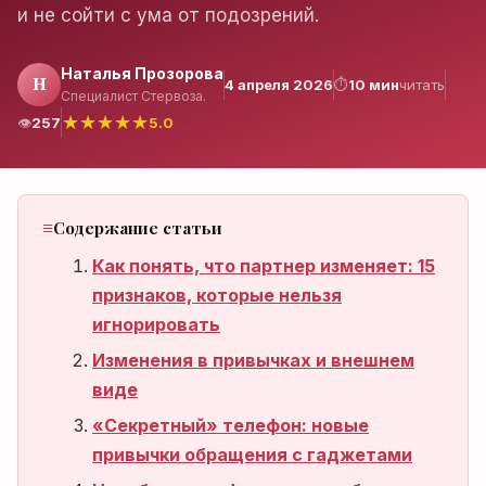
и не сойти с ума от подозрений.
Нет аккаунта?
Наталья Прозорова
Н
4 апреля 2026
⏱
10 мин
читать
Специалист Стервоза.
Зарегистрироваться
★
★
★
★
★
👁
257
5.0
Содержание статьи
Как понять, что партнер изменяет: 15
признаков, которые нельзя
игнорировать
Изменения в привычках и внешнем
виде
«Секретный» телефон: новые
привычки обращения с гаджетами