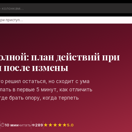
при приступ…
олной: план действий при
и после измены
то решил остаться, но сходит с ума
лать в первые 5 минут, как отличить
где брать опору, когда терпеть
★
★
★
★
★
6
⏱
10 мин
читать
👁
289
5.0