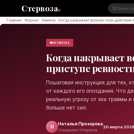
Стервоза
Главная
·
Журнал
·
Измена
·
Когда накрывает волной: план действий 
Стервоза
💔
ИЗМЕНА
Когда накрывает в
Войти в аккаунт
Медиа об отношениях, карьере и
приступе ревност
жизни
Пошаговая инструкция для тех, к
от каждого его опоздания. Что де
реальную угрозу от эха травмы и 
Войти
больше нет сил.
Войти через Яндекс ID
Наталья Прозорова
Н
20 марта 202
Специалист Стервоза.