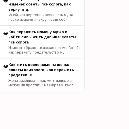
💔
измены: советы психолога, как
вернуть д…
Узнай, как перестать ревновать мужа
после измены и накручивать себя. …
Как пережить измену мужа и
💔
найти силы жить дальше: советы
психолога
Измены в браке – тяжелая травма. Узнай,
как пережить предательство му…
Как жить после измены жены:
💔
советы психолога, как пережить
предательс…
Жена изменила — как жить дальше и
можно ли простить? Разбираем, как п…