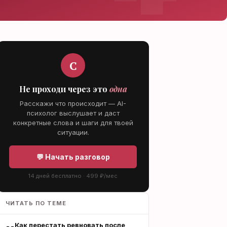
С
Не проходи через это
одна
Расскажи что происходит — AI-
психолог выслушает и даст
конкретные слова и шаги для твоей
ситуации.
💬 Начать разговор
14 дней бесплатно · 499 ₽/мес
ЧИТАТЬ ПО ТЕМЕ
Как перестать ревновать после