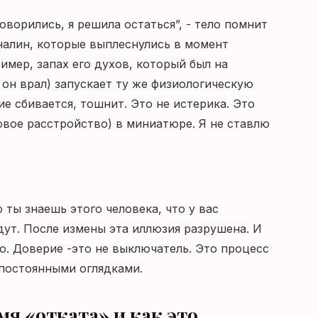
оворились, я решила остаться”, - тело помнит
еналин, которые выплеснулись в момент
имер, запах его духов, который был на
 он врал) запускает ту же физиологическую
е сбивается, тошнит. Это не истерика. Это
вое расстройство) в миниатюре. Я не ставлю
 ты знаешь этого человека, что у вас
адут. После измены эта иллюзия разрушена. И
о. Доверие -это не выключатель. Это процесс
 постоянными оглядками.
мя «отката» и как это