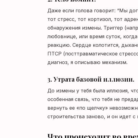
Даже если голова говорит: “Мы дог
тот стресс, тот кортизол, тот адр
обнаружения измены. Триггер (напр
любовнице, или время суток, когда
реакцию. Сердце колотится, дыхани
ПТСР (посттравматическое стрессо
диагноз, я описываю механизм.
3. Утрата базовой иллюзии.
До измены у тебя была иллюзия, что
особенная связь, что тебя не пред
вернуть ее «по щелчку» невозможн
строительства заново, и он идет с
Что происходит во вре