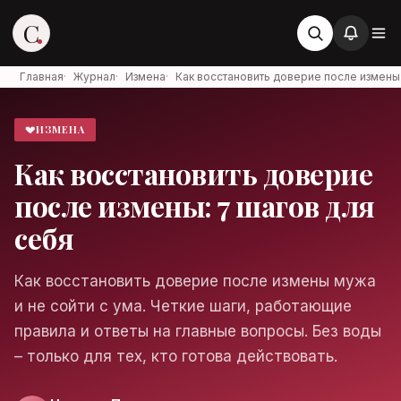
C
Главная
·
Журнал
·
Измена
·
Как восстановить доверие после измены
💔
ИЗМЕНА
Стервоза
Как восстановить доверие
Войти в аккаунт
после измены: 7 шагов для
Медиа об отношениях, карьере и
жизни
себя
Как восстановить доверие после измены мужа
и не сойти с ума. Четкие шаги, работающие
Войти
правила и ответы на главные вопросы. Без воды
– только для тех, кто готова действовать.
Войти через Яндекс ID