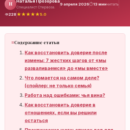
Наталья Прозорова
Н
9 апреля 2026
⏱
13 мин
читать
Специалист Стервоза.
★
★
★
★
★
👁
228
5.0
Нет аккаунта?
Зарегистрироваться
Содержание статьи
Как восстановить доверие после
измены: 7 жестких шагов от «мы
разваливаемся» до «мы вместе»
Что ломается на самом деле?
(спойлер: не только семья)
Работа над ошибками: чья вина?
Как восстановить доверие в
отношениях, если вы решили
остаться