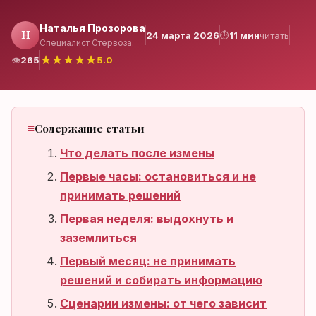
Наталья Прозорова
Н
24 марта 2026
⏱
11 мин
читать
Специалист Стервоза.
Нет аккаунта?
★
★
★
★
★
👁
265
5.0
Зарегистрироваться
Содержание статьи
Что делать после измены
Первые часы: остановиться и не
принимать решений
Первая неделя: выдохнуть и
заземлиться
Первый месяц: не принимать
решений и собирать информацию
Сценарии измены: от чего зависит