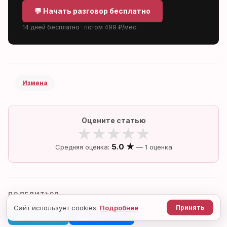
💬 Начать разговор бесплатно
14 дней бесплатно · потом 499 ₽/мес
Измена
Оцените статью
★
★
★
★
★
5.0 ★
Средняя оценка:
— 1 оценка
ПОДЕЛИТЬСЯ
Сайт использует cookies.
Подробнее
Принять
Telegram
ВКонтакте