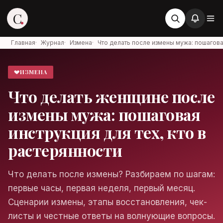
C
Главная
·
Журнал
·
Измена
·
Что делать после измены мужа: пошагов
💔
ИЗМЕНА
Стервоза
Что делать женщине после
Войти в аккаунт
измены мужа: пошаговая
Медиа об отношениях, карьере и
жизни
инструкция для тех, кто в
растерянности
Что делать после измены? Разбираем по шагам:
Войти
первые часы, первая неделя, первый месяц.
Сценарии измены, этапы восстановления, чек-
Войти через Яндекс ID
листы и честные ответы на волнующие вопросы.