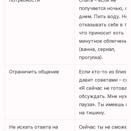
потребности
Спать – если не
получается ночью, сп
днем. Пить воду. Не
отказывать себе в то
что приносит хоть
минутное облегчение
(ванна, сериал,
прогулка).
Ограничить общение
Если кто-то из близк
давит советами – ска
«Я сейчас не готова 
обсуждать. Мне нужн
пауза». Ты имеешь п
на тишину.
Не искать ответа на
Сейчас ты не сможе